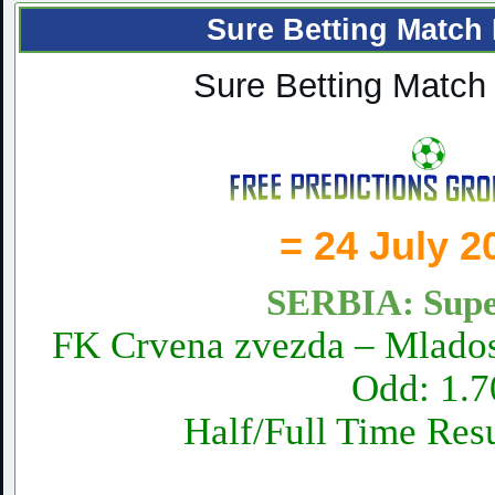
Sure Betting Match
Sure Betting Match
= 24 July 2
SERBIA: Supe
FK Crvena zvezda – Mlados
Odd: 1.7
Half/Full Time Resul
Daily fixed football Matches 100% sure tips , 
wins fixed match,Free f