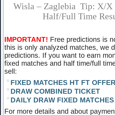
Wisla – Zaglebia Tip: X/X
Half/Full Time Resul
Daily fixed football Matches 100% sure tips , 
wins fixed match,Free f
IMPORTANT!
Free predictions is 
this is only analyzed matches, we 
predictions. If you want to earn m
fixed matches and half time/full ti
sell:
FIXED MATCHES HT FT OFFE
DRAW COMBINED TICKET
DAILY DRAW FIXED MATCHES
For more details and about paymen