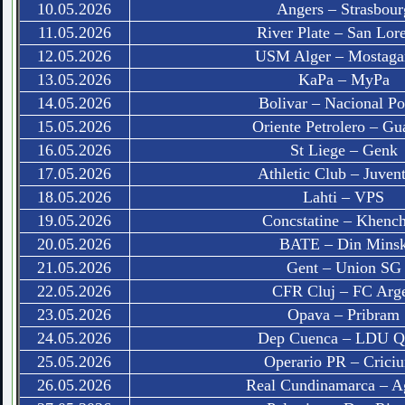
10.05.2026
Angers – Strasbour
11.05.2026
River Plate – San Lor
12.05.2026
USM Alger – Mostag
13.05.2026
KaPa – MyPa
14.05.2026
Bolivar – Nacional Po
15.05
.2026
Oriente Petrolero – Gu
16.05.2026
St Liege – Genk
17.05.2026
Athletic Club – Juven
18.05
.2026
Lahti – VPS
19.05
.2026
Concstatine – Khench
20.05
.2026
BATE – Din Mins
21.05.2026
Gent – Union SG
22.05.2026
CFR Cluj – FC Arg
23.05
.2026
Opava – Pribram
24.05
.2026
Dep Cuenca – LDU Q
25.05.2026
Operario PR – Crici
26.05.2026
Real Cundinamarca – A