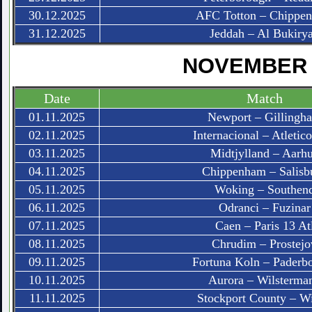
30.12.2025
AFC Totton – Chippe
31.12.2025
Jeddah – Al Bukiry
NOVEMBER 
Date
…………………
Match
……
01.11.2025
Newport – Gillingh
02.11.2025
Internacional – Atleti
03.11.2025
Midtjylland – Aarh
04.11.2025
Chippenham – Salisb
05.11.2025
Woking – Southen
06.11.2025
Odranci – Fuzinar
07.11.2025
Caen – Paris 13 At
08.11.2025
Chrudim – Prostejo
09.11.2025
Fortuna Koln – Paderbo
10.11.2025
Aurora – Wilsterma
11.11.2025
Stockport County – W