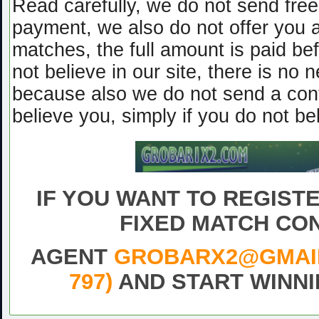
Read carefully, we do not send fre
payment, we also do not offer you a
matches, the full amount is paid be
not believe in our site, there is n
because also we do not send a cont
believe you, simply if you do not bel
IF YOU WANT TO REGIST
FIXED MATCH CO
AGENT
GROBARX2@GMAIL.
797)
AND START WINNI