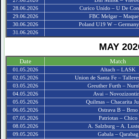
27.06.2026
Din Minsk – Viteb
28.06.2026
Curico Unido – U De Con
29.06.2026
FBC Melgar – Maque
30.06.2026
Poland U19 W – German
31.06.2026
MAY 202
Date
…………………
Match
……
01.05.2026
Altach – LASK
02.05.2026
Union de Santa Fe – Taller
03.05.2026
Greuther Furth – Nurn
04.05.2026
Avai – Novozizonti
05.05.2026
Quilmas – Chacarita Ju
06.05.2026
Ostrava B – Brno
07.05.2026
Patriotas – Chico
08.05.2026
A. Salzburg – A. Lust
09.05.2026
Gabala – Qarabag