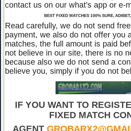
contact us on our what's app or e-m
BEST FIXED MATCHES 100% SURE
,
ADIBET
Read carefully, we do not send fre
payment, we also do not offer you a
matches, the full amount is paid be
not believe in our site, there is n
because also we do not send a cont
believe you, simply if you do not bel
IF YOU WANT TO REGIST
FIXED MATCH CO
AGENT
GROBARX2@GMAIL.