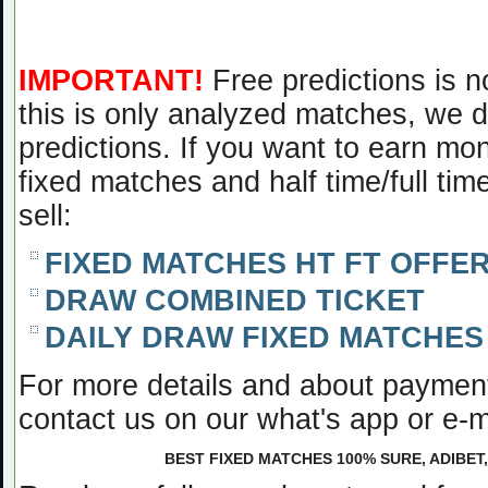
Daily fixed football Matches 100% sure tips , 
wins fixed match,Free f
IMPORTANT!
Free predictions is 
this is only analyzed matches, we 
predictions. If you want to earn m
fixed matches and half time/full ti
sell:
FIXED MATCHES HT FT OFFE
DRAW COMBINED TICKET
DAILY DRAW FIXED MATCHES
For more details and about paymen
contact us on our what's app or e-m
BEST FIXED MATCHES 100% SURE
,
ADIBET