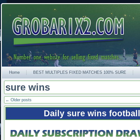
Home
BEST MULTIPLES FIXED MATCHES 100% SURE
sure wins
←
Older posts
Daily sure wins footbal