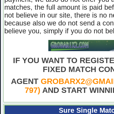
matches, the full amount is paid be
not believe in our site, there is n
because also we do not send a cont
believe you, simply if you do not bel
IF YOU WANT TO REGIST
FIXED MATCH CO
AGENT
GROBARX2@GMAIL.
797)
AND START WINNI
Sure Single Mat