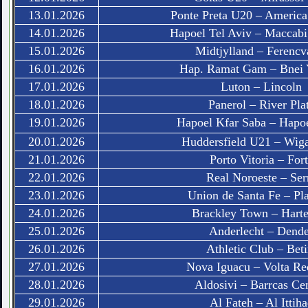
13.01.2026
Ponte Preta U20 – Americ
14.01.2026
Hapoel Tel Aviv – Maccabi
15.01
.2026
Midtjylland – Ferencv
16.01.2026
Hap. Ramat Gam – Bnei
17.01.2026
Luton – Lincoln
18.01
.2026
Panerol – River Pla
19.01
.2026
Hapoel Kfar Saba – Hapoe
20.01
.2026
Huddersfield U21 – Wig
21.01.2026
Porto Vitoria – For
22.01.2026
Real Noroeste – Ser
23.01
.2026
Union de Santa Fe – Pl
24.01
.2026
Brackley Town – Hart
25.01.2026
Anderlecht – Dend
26.01.2026
Athletic Club – Bet
27.01.2026
Nova Iguacu – Volta R
28.01.2026
Aldosivi – Barrcas Cen
29.01.2026
Al Fateh – Al Ittih