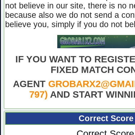
not believe in our site, there is n
because also we do not send a cont
believe you, simply if you do not bel
IF YOU WANT TO REGIST
FIXED MATCH CO
AGENT
GROBARX2@GMAIL.
797)
AND START WINNI
Correct Score
Correct Scor