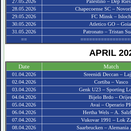
27.05.2026
Palestino – Dep Ries
28.05.2026
Chapecoense SC – Novori
29.05.2026
FC Minsk – Isloc
30.05.2026
Atletico GO – Goia
31.05.2026
Patronato – Tristan Su
==
=================
APRIL 20
Date
…………………
Match
……
01.04.2026
Sreenidi Deccan – La
02.04.2026
Cortiba – Vasco
03.04.2026
Genk U23 – Sporting L
04.04.2026
Bijelo Brdo – Orije
05.04.2026
Avai – Operario P
06.04.2026
Hertha Wels – A. Salz
07.04.2026
Vukovar 1991 – Lok Z
08.04.2026
Saarbrucken – Alemania